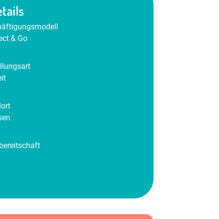
tails
äftigungsmodell
ct & Go
llungsart
it
ort
sen
bereitschaft