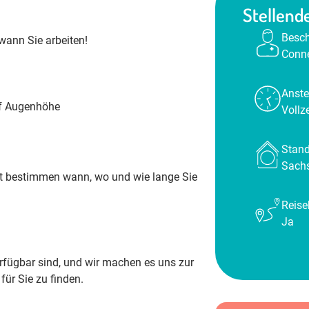
Stellende
Besch
 wann Sie arbeiten!
Conne
Anste
uf Augenhöhe
Vollze
Stand
Sach
bst bestimmen wann, wo und wie lange Sie
Reise
Ja
rfügbar sind, und wir machen es uns zur
b
für Sie zu finden.