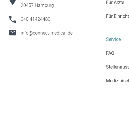
Für Ärzte
20457 Hamburg
Für Einric
040 41424480
info@connect-medical.de
Service
FAQ
Stellenaus
Medizinisc