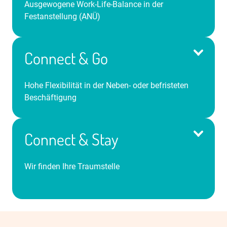
Ausgewogene Work-Life-Balance in der
Festanstellung (ANÜ)
Connect & Go
Hohe Flexibilität in der Neben- oder befristeten
Beschäftigung
Abwechslungsreiche Einsätze unter
Berücksichtigung Ihrer Wünsche
Mindestens monatsweise Einsätze
Connect & Stay
Hervorragender Verdienst & Vorteile des iGZ-Tarifs
Persönlicher Feel-Good-Manager
Wir finden Ihre Traumstelle
Unbefristeter Arbeitsvertrag
Freie Entscheidungsmacht über Ihr Arbeitszeitkonto
Exzellente übertarifliche Dienstzuschläge
Flexible Einsätze zugeschnitten auf Ihre
Weihnachts- & Urlaubsgeld
Verfügbarkeiten