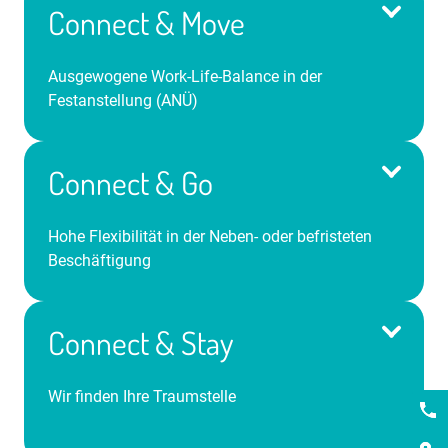
Connect & Move
Ausgewogene Work-Life-Balance in der
Festanstellung (ANÜ)
Connect & Go
Hohe Flexibilität in der Neben- oder befristeten
Beschäftigung
Abwechslungsreiche Einsätze unter
Berücksichtigung Ihrer Wünsche
Mindestens monatsweise Einsätze
Connect & Stay
Hervorragender Verdienst & Vorteile des iGZ-Tarifs
Persönlicher Feel-Good-Manager
Wir finden Ihre Traumstelle
Kont
Unbefristeter Arbeitsvertrag
Freie Entscheidungsmacht über Ihr Arbeitszeitkonto