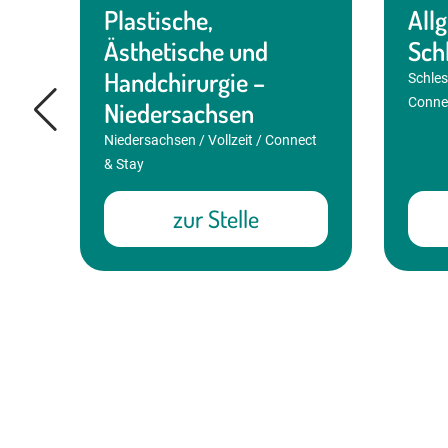
Plastische,
All
Ästhetische und
Sch
r
Handchirurgie –
Schles
Conne
Niedersachsen
t &
Niedersachsen / Vollzeit / Connect
& Stay
zur Stelle