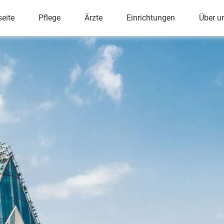
ü
seite
Pflege
Ärzte
Einrichtungen
Über u