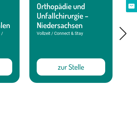
Orthopädie und
(m
Unfallchirurgie –
Me
len
Niedersachsen
V
 /
Vollzeit / Connect & Stay
Mec
/ C
zur Stelle