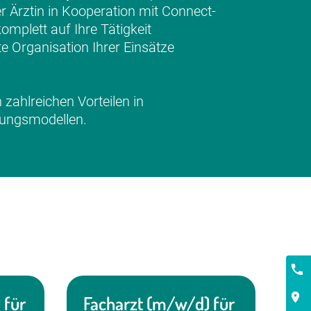
r Ärztin in Kooperation mit Connect-
omplett auf Ihre Tätigkeit
e Organisation Ihrer Einsätze
 zahlreichen Vorteilen in
gungsmodellen.
Kont
 für
Facharzt (m/w/d) für
Se