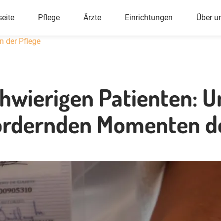
ü
seite
Pflege
Ärzte
Einrichtungen
Über u
n der Pflege
wierigen Patienten: U
ordernden Momenten de