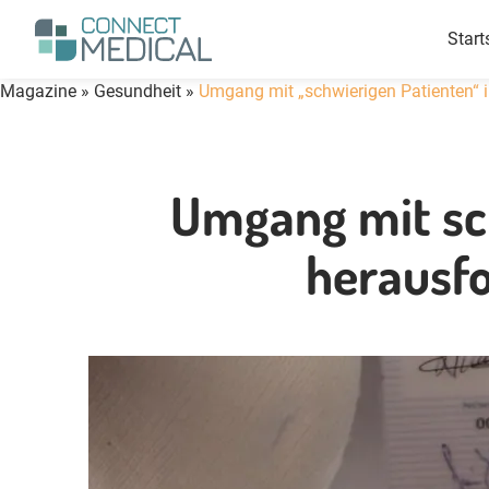
Suchen
Men
Start
Magazine
»
Gesundheit
»
Umgang mit „schwierigen Patienten“ i
Umgang mit sch
herausf