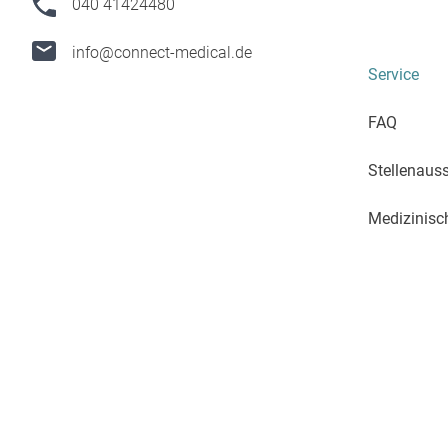
040 41424480
info@connect-medical.de
Service
FAQ
Stellenaus
Medizinisc