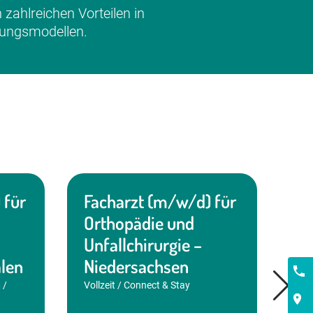
 zahlreichen Vorteilen in
gungsmodellen.
 für
Facharzt (m/w/d) für
Se
Orthopädie und
(m
Unfallchirurgie –
Me
len
Niedersachsen
V
Kont
 /
Vollzeit / Connect & Stay
Mec
/ C