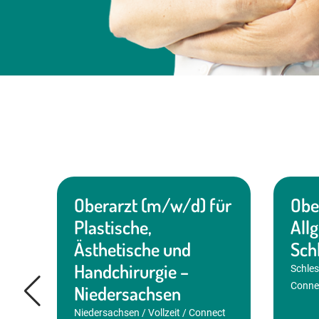
Oberarzt (m/w/d) für
Obe
Plastische,
All
Ästhetische und
Sch
r
Handchirurgie –
Schles
Conne
Niedersachsen
t &
Niedersachsen / Vollzeit / Connect