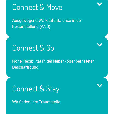
Connect & Move
Ausgewogene Work-Life-Balance in der
Festanstellung (ANÜ)
Connect & Go
Hohe Flexibilität in der Neben- oder befristeten
Beschäftigung
Abwechslungsreiche Einsätze unter
Berücksichtigung Ihrer Wünsche
Mindestens monatsweise Einsätze
Connect & Stay
Hervorragender Verdienst & Vorteile des iGZ-Tarifs
Persönlicher Feel-Good-Manager
Wir finden Ihre Traumstelle
Unbefristeter Arbeitsvertrag
Freie Entscheidungsmacht über Ihr Arbeitszeitkonto