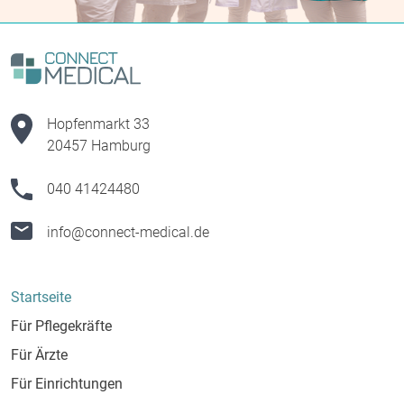
& Konditionen
Schnell & unkompliziert zu Ihrer Traumstelle
Auch langfristig sind wir als Karrierespezialist für Sie
da
Hopfenmarkt 33
20457 Hamburg
040 41424480
info@connect-medical.de
Startseite
Für Pflegekräfte
Für Ärzte
Für Einrichtungen